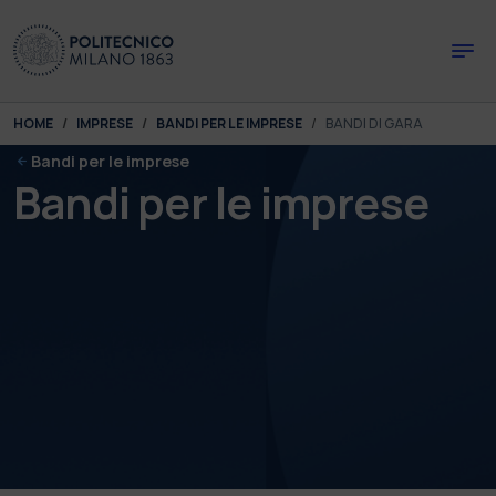
Skip to main content
Skip to page footer
You are here:
HOME
IMPRESE
BANDI PER LE IMPRESE
BANDI DI GARA
Bandi per le imprese
Bandi per le imprese