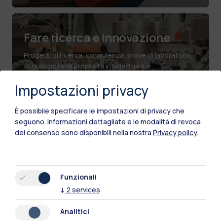
Fare ricerca e innovazione
Progetti di ricerca, consulenza, prove di laboratorio,
acquisizione di proprietà intellettuale e
collaborazioni di lungo periodo per ricerca
Impostazioni privacy
sperimentale.
È possibile specificare le impostazioni di privacy che
seguono.
Informazioni dettagliate e le modalità di revoca
del consenso sono disponibili nella nostra
Privacy policy
.
Funzionali
↓
2
services
Analitici