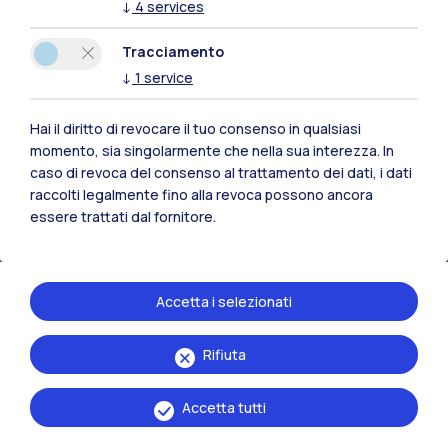
↓
4
services
Tracciamento
↓
1
service
Sviluppare nuove competenze
Hai il diritto di revocare il tuo consenso in qualsiasi
Costruire insieme nuovi profili formativi e percorsi di
momento, sia singolarmente che nella sua interezza. In
formazione che rispondano a bisogni di up-skilling e
caso di revoca del consenso al trattamento dei dati, i dati
re-skilling dell'azienda.
raccolti legalmente fino alla revoca possono ancora
essere trattati dal fornitore.
Accetta i selezionati
Rifiuta
Accetta tutti