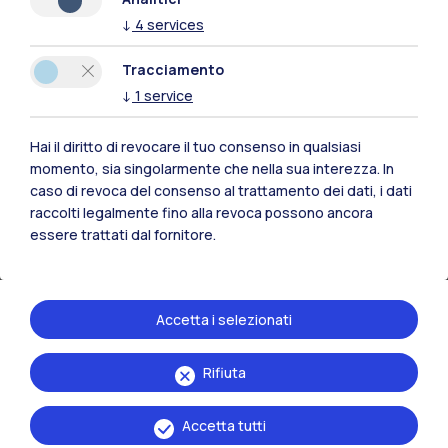
necessità di una costante e
↓
4
services
rapida innovazione. L'alleanza
Tracciamento
con il mondo industriale, in molti
↓
1
service
casi favorita dalla
Fondazione
Politecnico
e da consorzi
Hai il diritto di revocare il tuo consenso in qualsiasi
partecipati dal Politecnico<,
momento, sia singolarmente che nella sua interezza. In
consente all'Ateneo di
caso di revoca del consenso al trattamento dei dati, i dati
raccolti legalmente fino alla revoca possono ancora
assecondare la vocazione dei
essere trattati dal fornitore.
territori in cui opera e di essere
da stimolo per il loro sviluppo.
La sfida che si gioca oggi
Accetta i selezionati
proietta questa tradizione di
forte radicamento territoriale
Rifiuta
oltre i confini del paese, in un
Accetta tutti
confronto che si sviluppa prima