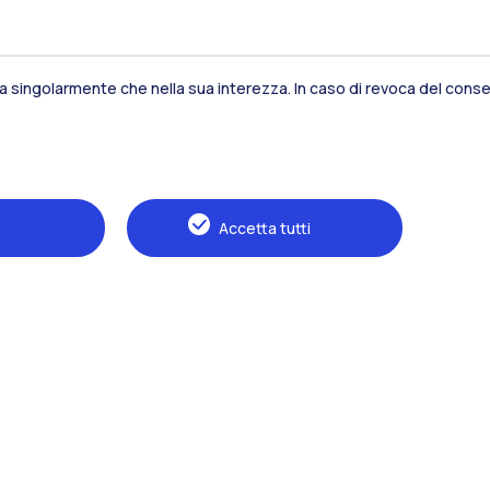
sia singolarmente che nella sua interezza. In caso di revoca del consen
Residenze
Frontiere
Es
Accetta tutti
Alumni
Webeep
S