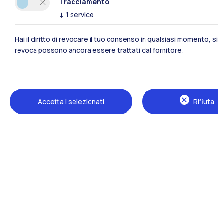
Tracciamento
↓
1
service
Hai il diritto di revocare il tuo consenso in qualsiasi momento, 
revoca possono ancora essere trattati dal fornitore.
Polimi Community
Accetta i selezionati
Rifiuta
Tutti i siti dell’ecosistema