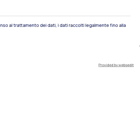
so al trattamento dei dati, i dati raccolti legalmente fino alla
ami di stato
Career Service
Provided by websedit
port
Pok
IT
EN