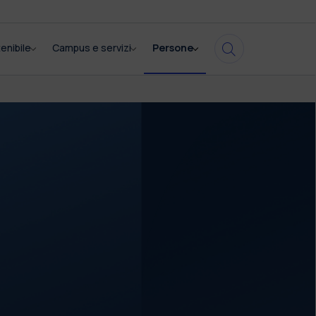
enibile
Campus e servizi
Persone