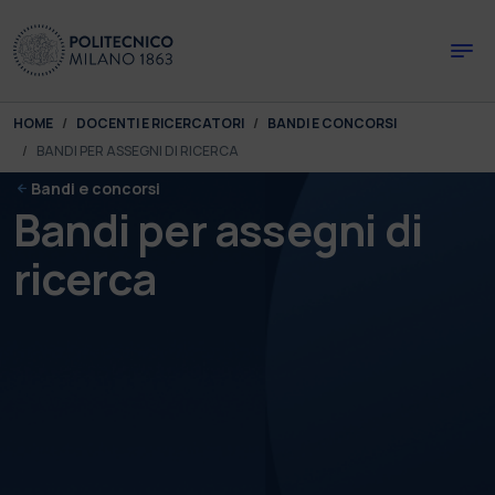
Skip to main content
Skip to page footer
You are here:
HOME
DOCENTI E RICERCATORI
BANDI E CONCORSI
BANDI PER ASSEGNI DI RICERCA
Bandi e concorsi
Bandi per assegni di
ricerca