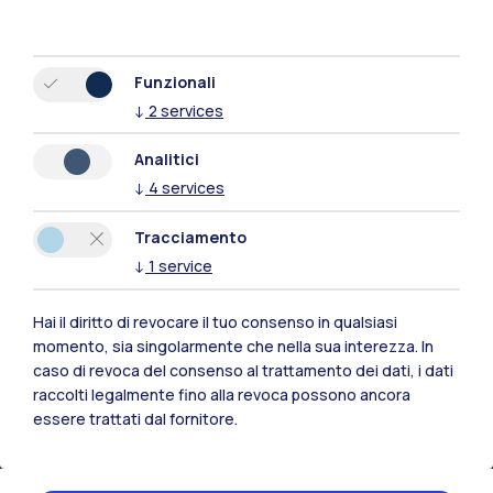
Funzionali
↓
2
services
Analitici
↓
4
services
Tracciamento
↓
1
service
Hai il diritto di revocare il tuo consenso in qualsiasi
momento, sia singolarmente che nella sua interezza. In
Polimi Community
caso di revoca del consenso al trattamento dei dati, i dati
Tutti i siti dell’ecosistema
raccolti legalmente fino alla revoca possono ancora
essere trattati dal fornitore.
Residenze
Frontiere
Esa