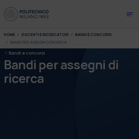
Skip to main content
Skip to page footer
You are here:
HOME
DOCENTI E RICERCATORI
BANDI E CONCORSI
BANDI PER ASSEGNI DI RICERCA
Bandi e concorsi
Bandi per assegni di
ricerca