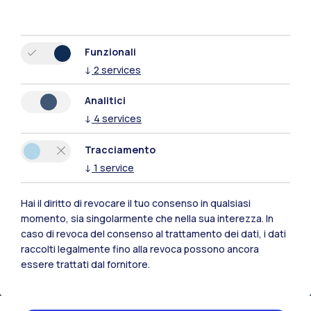
Funzionali
↓
2
services
Analitici
↓
4
services
Tracciamento
↓
1
service
Hai il diritto di revocare il tuo consenso in qualsiasi
momento, sia singolarmente che nella sua interezza. In
Polimi Community
caso di revoca del consenso al trattamento dei dati, i dati
Tutti i siti dell’ecosistema
raccolti legalmente fino alla revoca possono ancora
essere trattati dal fornitore.
Residenze
Frontiere
Esa