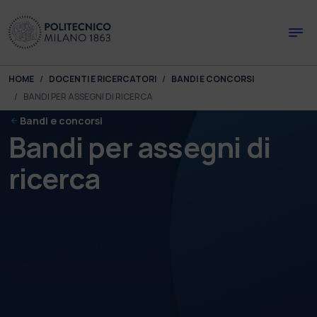
Skip to main content
Skip to page footer
You are here:
HOME
DOCENTI E RICERCATORI
BANDI E CONCORSI
BANDI PER ASSEGNI DI RICERCA
Bandi e concorsi
Bandi per assegni di
ricerca