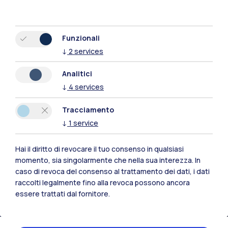
Funzionali
↓
2
services
Analitici
↓
4
services
Tracciamento
↓
1
service
Hai il diritto di revocare il tuo consenso in qualsiasi
momento, sia singolarmente che nella sua interezza. In
Polimi Community
caso di revoca del consenso al trattamento dei dati, i dati
Tutti i siti dell’ecosistema
raccolti legalmente fino alla revoca possono ancora
essere trattati dal fornitore.
Residenze
Frontiere
Esa