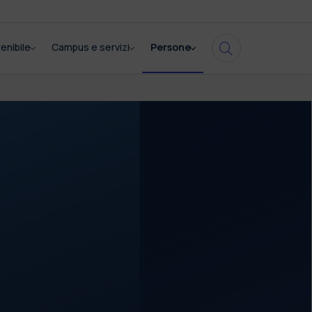
enibile
Campus e servizi
Persone