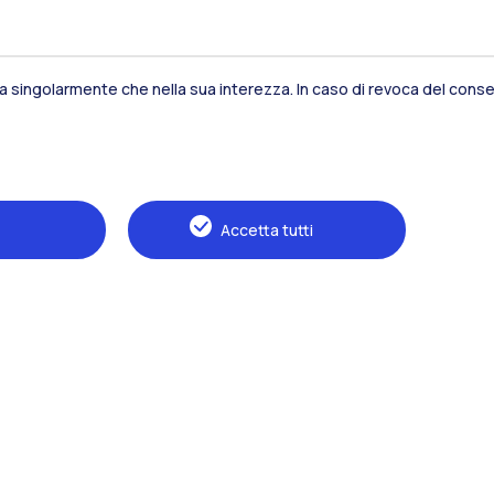
sia singolarmente che nella sua interezza. In caso di revoca del consen
Residenze
Frontiere
Es
Accetta tutti
Alumni
Webeep
S