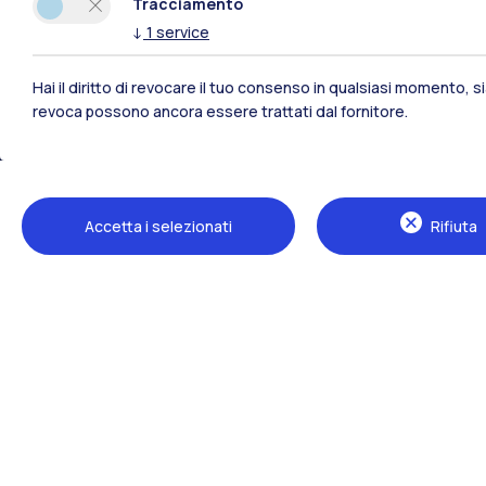
Tracciamento
↓
1
service
Hai il diritto di revocare il tuo consenso in qualsiasi momento, 
revoca possono ancora essere trattati dal fornitore.
Polimi Community
Accetta i selezionati
Rifiuta
Tutti i siti dell’ecosistema