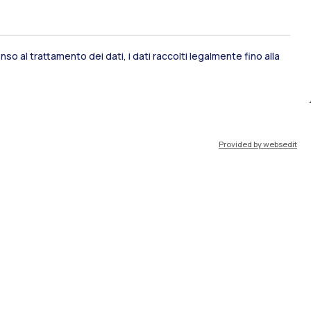
so al trattamento dei dati, i dati raccolti legalmente fino alla
ami di stato
Career Service
Provided by websedit
port
Pok
IT
EN