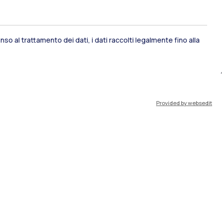
so al trattamento dei dati, i dati raccolti legalmente fino alla
ami di stato
Career Service
Provided by websedit
port
Pok
IT
EN