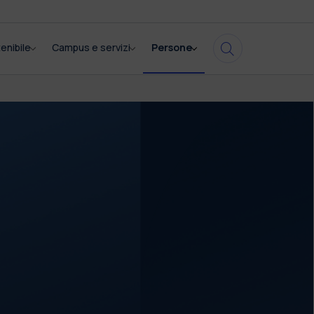
enibile
Campus e servizi
Persone