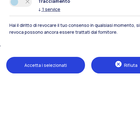
Tracciamento
↓
1
service
Hai il diritto di revocare il tuo consenso in qualsiasi momento, 
revoca possono ancora essere trattati dal fornitore.
Polimi Community
Accetta i selezionati
Rifiuta
Tutti i siti dell’ecosistema