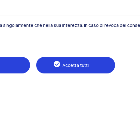
sia singolarmente che nella sua interezza. In caso di revoca del consen
Residenze
Frontiere
Es
Accetta tutti
Alumni
Webeep
S