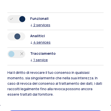
Funzionali
↓
2
services
Analitici
↓
4
services
Tracciamento
↓
1
service
Hai il diritto di revocare il tuo consenso in qualsiasi
momento, sia singolarmente che nella sua interezza. In
Polimi Community
caso di revoca del consenso al trattamento dei dati, i dati
Tutti i siti dell’ecosistema
raccolti legalmente fino alla revoca possono ancora
essere trattati dal fornitore.
Residenze
Frontiere
Esa