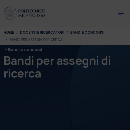
Skip to main content
Skip to page footer
You are here:
HOME
DOCENTI E RICERCATORI
BANDI E CONCORSI
BANDI PER ASSEGNI DI RICERCA
Bandi e concorsi
Bandi per assegni di
ricerca