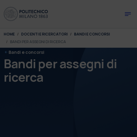
Skip to main content
Skip to page footer
You are here:
HOME
DOCENTI E RICERCATORI
BANDI E CONCORSI
BANDI PER ASSEGNI DI RICERCA
Bandi e concorsi
Bandi per assegni di
ricerca