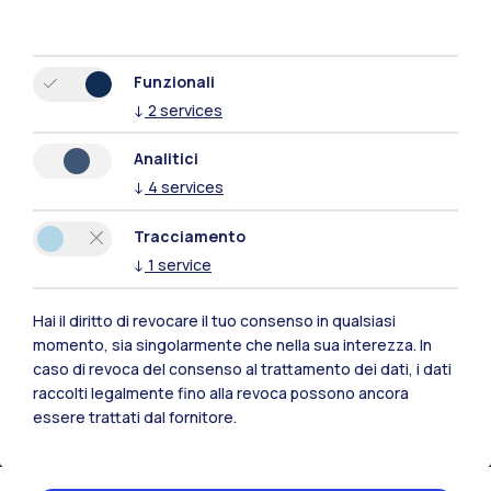
Funzionali
↓
2
services
Analitici
↓
4
services
Tracciamento
↓
1
service
Hai il diritto di revocare il tuo consenso in qualsiasi
momento, sia singolarmente che nella sua interezza. In
Polimi Community
caso di revoca del consenso al trattamento dei dati, i dati
Tutti i siti dell’ecosistema
raccolti legalmente fino alla revoca possono ancora
essere trattati dal fornitore.
Residenze
Frontiere
Esa