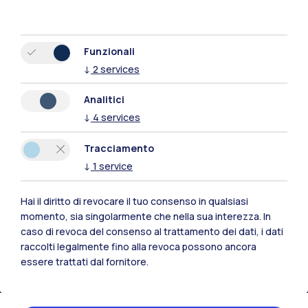
Funzionali
↓
2
services
Analitici
↓
4
services
Tracciamento
↓
1
service
Hai il diritto di revocare il tuo consenso in qualsiasi
momento, sia singolarmente che nella sua interezza. In
Polimi Community
caso di revoca del consenso al trattamento dei dati, i dati
Tutti i siti dell’ecosistema
raccolti legalmente fino alla revoca possono ancora
essere trattati dal fornitore.
Residenze
Frontiere
Esa