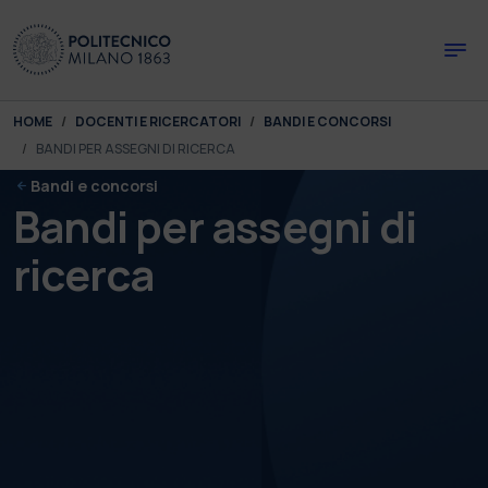
Skip to main content
Skip to page footer
You are here:
HOME
DOCENTI E RICERCATORI
BANDI E CONCORSI
BANDI PER ASSEGNI DI RICERCA
Bandi e concorsi
Bandi per assegni di
ricerca