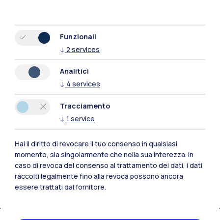
Funzionali
↓
2
services
Analitici
↓
4
services
Tracciamento
↓
1
service
Hai il diritto di revocare il tuo consenso in qualsiasi
momento, sia singolarmente che nella sua interezza. In
Polimi Community
caso di revoca del consenso al trattamento dei dati, i dati
Tutti i siti dell’ecosistema
raccolti legalmente fino alla revoca possono ancora
essere trattati dal fornitore.
Residenze
Frontiere
Esa