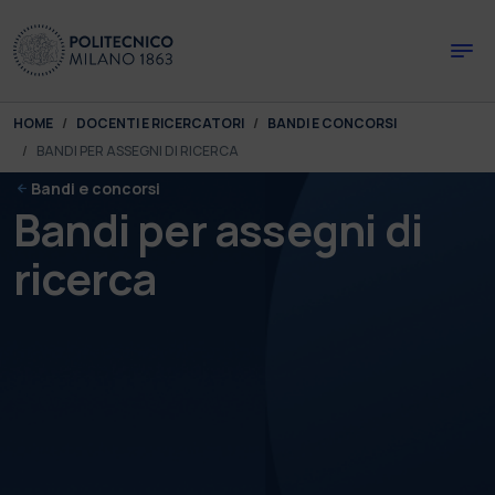
Skip to main content
Skip to page footer
You are here:
HOME
DOCENTI E RICERCATORI
BANDI E CONCORSI
BANDI PER ASSEGNI DI RICERCA
Bandi e concorsi
Bandi per assegni di
ricerca