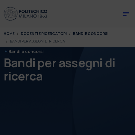
Skip to main content
Skip to page footer
You are here:
HOME
DOCENTI E RICERCATORI
BANDI E CONCORSI
BANDI PER ASSEGNI DI RICERCA
Bandi e concorsi
Bandi per assegni di
ricerca