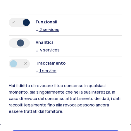
Funzionali
↓
2
services
Analitici
↓
4
services
Tracciamento
↓
1
service
Hai il diritto di revocare il tuo consenso in qualsiasi
momento, sia singolarmente che nella sua interezza. In
Polimi Community
caso di revoca del consenso al trattamento dei dati, i dati
Tutti i siti dell’ecosistema
raccolti legalmente fino alla revoca possono ancora
essere trattati dal fornitore.
Residenze
Frontiere
Esa