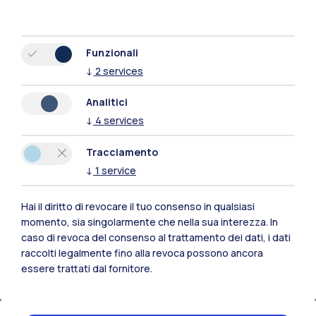
Funzionali
↓
2
services
Analitici
↓
4
services
Tracciamento
↓
1
service
Hai il diritto di revocare il tuo consenso in qualsiasi
momento, sia singolarmente che nella sua interezza. In
Polimi Community
caso di revoca del consenso al trattamento dei dati, i dati
Tutti i siti dell’ecosistema
raccolti legalmente fino alla revoca possono ancora
essere trattati dal fornitore.
Residenze
Frontiere
Esa