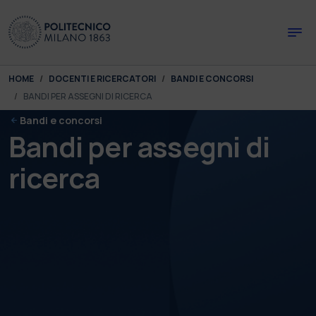
Skip to main content
Skip to page footer
You are here:
HOME
DOCENTI E RICERCATORI
BANDI E CONCORSI
BANDI PER ASSEGNI DI RICERCA
Bandi e concorsi
Bandi per assegni di
ricerca