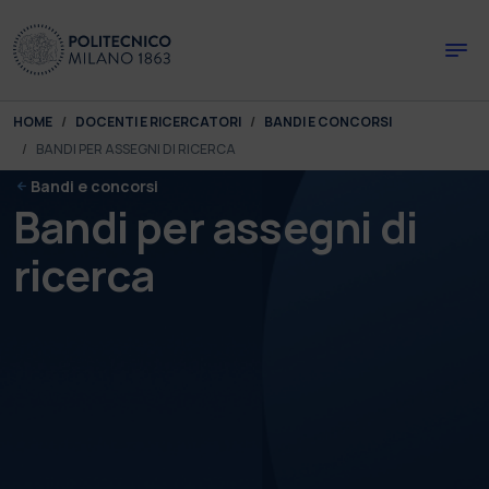
Skip to main content
Skip to page footer
You are here:
HOME
DOCENTI E RICERCATORI
BANDI E CONCORSI
BANDI PER ASSEGNI DI RICERCA
Bandi e concorsi
Bandi per assegni di
ricerca