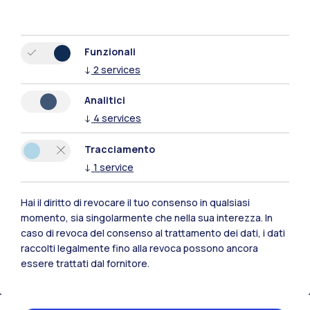
Funzionali
↓
2
services
Analitici
↓
4
services
Tracciamento
↓
1
service
Hai il diritto di revocare il tuo consenso in qualsiasi
momento, sia singolarmente che nella sua interezza. In
Polimi Community
caso di revoca del consenso al trattamento dei dati, i dati
Tutti i siti dell’ecosistema
raccolti legalmente fino alla revoca possono ancora
essere trattati dal fornitore.
Residenze
Frontiere
Esa