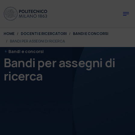
Skip to main content
Skip to page footer
You are here:
HOME
DOCENTI E RICERCATORI
BANDI E CONCORSI
BANDI PER ASSEGNI DI RICERCA
Bandi e concorsi
Bandi per assegni di
ricerca