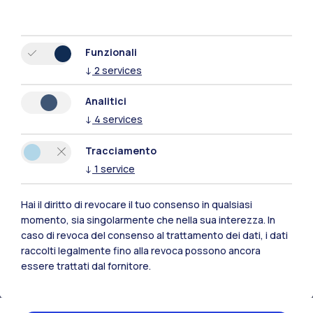
Funzionali
↓
2
services
Analitici
↓
4
services
Tracciamento
↓
1
service
Hai il diritto di revocare il tuo consenso in qualsiasi
momento, sia singolarmente che nella sua interezza. In
Polimi Community
caso di revoca del consenso al trattamento dei dati, i dati
Tutti i siti dell’ecosistema
raccolti legalmente fino alla revoca possono ancora
essere trattati dal fornitore.
Residenze
Frontiere
Esa