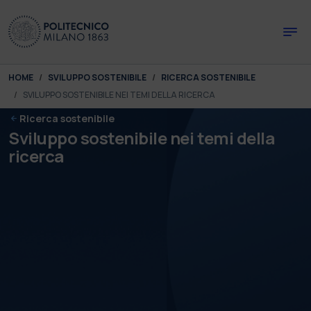
Skip to main content
Skip to page footer
You are here:
HOME
SVILUPPO SOSTENIBILE
RICERCA SOSTENIBILE
SVILUPPO SOSTENIBILE NEI TEMI DELLA RICERCA
Ricerca sostenibile
Sviluppo sostenibile nei temi della
ricerca