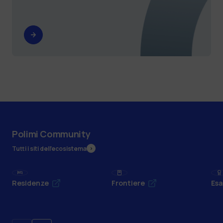
Polimi Community
Tutti i siti dell’ecosistema
Residenze
Frontiere
Esa