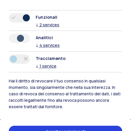
Mantova
Funzionali
Piacenza
↓
2
services
Xi'an
Analitici
↓
4
services
Naviga il sito
Tracciamento
↓
1
service
Risorse
Hai il diritto di revocare il tuo consenso in qualsiasi
Contattaci
momento, sia singolarmente che nella sua interezza. In
caso di revoca del consenso al trattamento dei dati, i dati
raccolti legalmente fino alla revoca possono ancora
essere trattati dal fornitore.