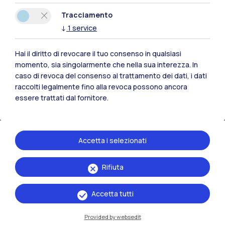
implementato diverse azioni per migliorare gli
Tracciamento
impianti, ottimizzarne la gestione e per
↓
1
service
diffondere nella comunità politecnica una
maggior consapevolezza dell’impatto dei nostri
Hai il diritto di revocare il tuo consenso in qualsiasi
comportamenti sul consumo di energia.
momento, sia singolarmente che nella sua interezza. In
caso di revoca del consenso al trattamento dei dati, i dati
Queste azioni fanno parte di una strategia più
raccolti legalmente fino alla revoca possono ancora
ampia, delineata nel Piano Strategico di
essere trattati dal fornitore.
Sostenibilità e nel Piano di Mitigazione delle
Emissioni di CO2.
Accetta i selezionati
Ad oggi sono stati già conseguiti risultati
importanti, a seguito delle misure adottate, in
Rifiuta
particolare, negli anni 2023 e 2024.
Accetta tutti
Azioni Tecnologiche
sostituzione di oltre 10 gruppi frigoriferi per
Provided by websedit