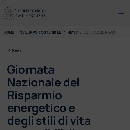
Skip to main content
Skip to page footer
You are here:
HOME
SVILUPPO SOSTENIBILE
NEWS
DETTAGLIO NEWS
News
Giornata
Nazionale del
Risparmio
energetico e
degli stili di vita