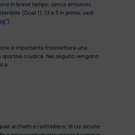
zione in breve tempo, senza emissioni
nibile (Goal 11, 13 e 3 in primis, vedi
ng
”).
ersone è importante trasmettere una
à sportiva o ludica. Nel seguito vengono
ica.
ali archetti e rastrelliere, di cui alcune
do
e più recentemente presso il campus