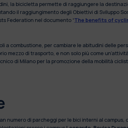
dini, la bicicletta permette di raggiungere la destina
ndo il raggiungimento degli Obiettivi di Sviluppo Soste
sts Federation nel documento “
The benefits of cycli
icoli a combustione, per cambiare le abitudini delle p
prio mezzo di trasporto, e non solo più come un’attivit
tecnico di Milano per la promozione della mobilità ciclist
e
an numero di parcheggi per le bici interni al campus, qu
elostazioni
presso i campus
Leonardo
,
Bovisa Duran