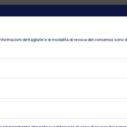
Residenze
Frontiere
Es
Informazioni dettagliate e le modalità di revoca del consenso sono di
Alumni
Webeep
S
Naviga il sito
sia singolarmente che nella sua interezza. In caso di revoca del consen