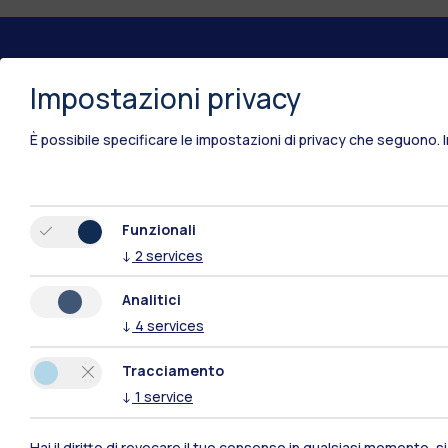
Impostazioni privacy
Polimi Community
È possibile specificare le impostazioni di privacy che seguono.
Tutti i siti dell’ecosistema
Funzionali
↓
2
services
Analitici
↓
4
services
Tracciamento
↓
1
service
Sedi
Hai il diritto di revocare il tuo consenso in qualsiasi momento, 