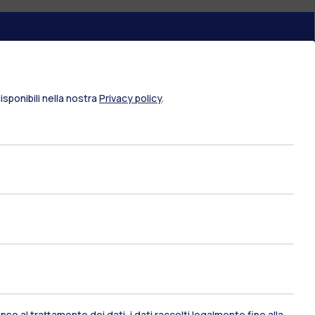
ami di stato
Career Service
sponibili nella nostra
Privacy policy
.
port
Pok
IT
EN
Risorse
so al trattamento dei dati, i dati raccolti legalmente fino alla