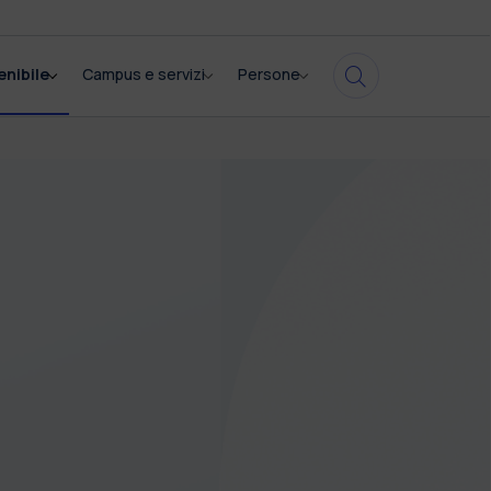
enibile
Campus e servizi
Persone