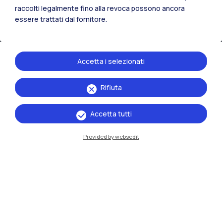
Mantova
raccolti legalmente fino alla revoca possono ancora
essere trattati dal fornitore.
Piacenza
Xi'an
Accetta i selezionati
Naviga il sito
Rifiuta
Risorse
Accetta tutti
Contattaci
Provided by websedit