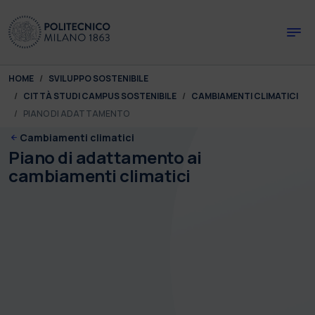
Skip to main content
Skip to page footer
You are here:
HOME
SVILUPPO SOSTENIBILE
CITTÀ STUDI CAMPUS SOSTENIBILE
CAMBIAMENTI CLIMATICI
PIANO DI ADATTAMENTO
Cambiamenti climatici
Piano di adattamento ai
cambiamenti climatici