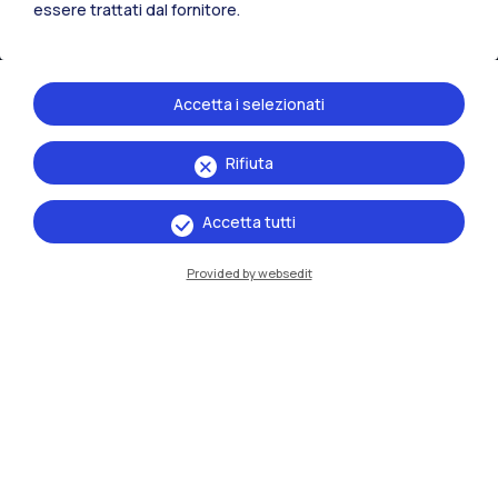
Piacenza
essere trattati dal fornitore.
Xi'an
Accetta i selezionati
Naviga il sito
Rifiuta
Risorse
Accetta tutti
Contattaci
Provided by websedit