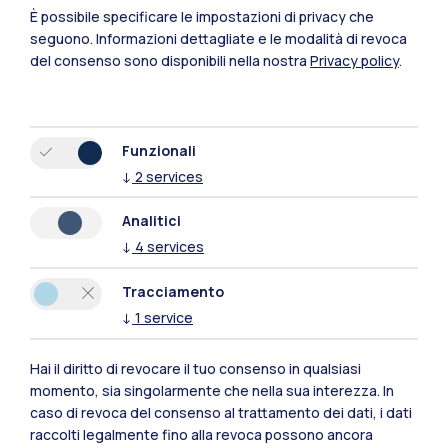
È possibile specificare le impostazioni di privacy che
seguono.
Informazioni dettagliate e le modalità di revoca
del consenso sono disponibili nella nostra
Privacy policy
.
Funzionali
IT
EN
↓
2
services
Sedi
Analitici
Milano Leonardo
↓
4
services
Milano Bovisa
Tracciamento
Cremona
↓
1
service
Lecco
Hai il diritto di revocare il tuo consenso in qualsiasi
momento, sia singolarmente che nella sua interezza. In
Mantova
caso di revoca del consenso al trattamento dei dati, i dati
raccolti legalmente fino alla revoca possono ancora