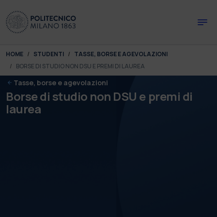
Skip to main content
Skip to page footer
You are here:
HOME
STUDENTI
TASSE, BORSE E AGEVOLAZIONI
BORSE DI STUDIO NON DSU E PREMI DI LAUREA
Tasse, borse e agevolazioni
Borse di studio non DSU e premi di
laurea