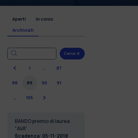
Aperti
In corso
Archiviati
Cerca
Precedente
1
…
87
88
89
90
91
Successiva
…
105
BANDO premio di laurea
"AVA"
Scadenza
:
05-11-2018