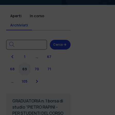
Aperti
In corso
Archiviati
Cerca
Precedente
1
…
67
68
69
70
71
Successiva
…
105
GRADUATORIA n. 1 borsa di
studio “PIETRO RAPINI -
PER STUDENTI DEL CORSO