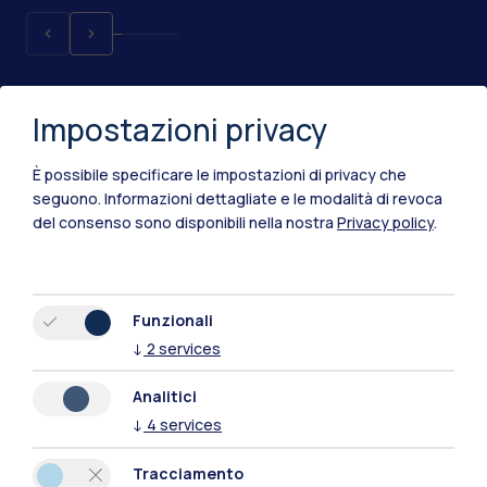
Impostazioni privacy
È possibile specificare le impostazioni di privacy che
seguono.
Informazioni dettagliate e le modalità di revoca
del consenso sono disponibili nella nostra
Privacy policy
.
IT
EN
Sedi
Funzionali
↓
2
services
Milano Leonardo
Analitici
Milano Bovisa
↓
4
services
Cremona
Tracciamento