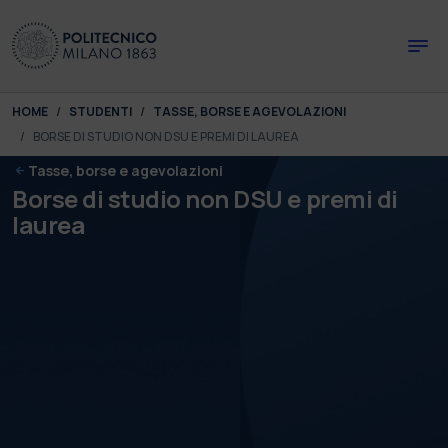
Skip to main content
Skip to page footer
You are here:
HOME
STUDENTI
TASSE, BORSE E AGEVOLAZIONI
BORSE DI STUDIO NON DSU E PREMI DI LAUREA
Tasse, borse e agevolazioni
Borse di studio non DSU e premi di
laurea