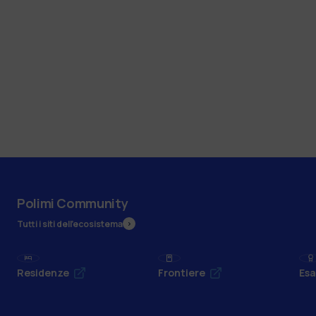
Polimi Community
Tutti i siti dell’ecosistema
Residenze
Frontiere
Esa