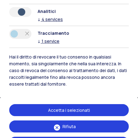
Analitici
Cremona
↓
4
services
Lecco
Tracciamento
Mantova
↓
1
service
Piacenza
Hai il diritto di revocare il tuo consenso in qualsiasi
momento, sia singolarmente che nella sua interezza. In
Xi'an
caso di revoca del consenso al trattamento dei dati, i dati
raccolti legalmente fino alla revoca possono ancora
essere trattati dal fornitore.
Naviga il sito
Risorse
Accetta i selezionati
Contattaci
Rifiuta