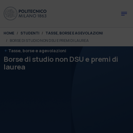
Skip to main content
Skip to page footer
You are here:
HOME
STUDENTI
TASSE, BORSE E AGEVOLAZIONI
BORSE DI STUDIO NON DSU E PREMI DI LAUREA
Tasse, borse e agevolazioni
Borse di studio non DSU e premi di
laurea