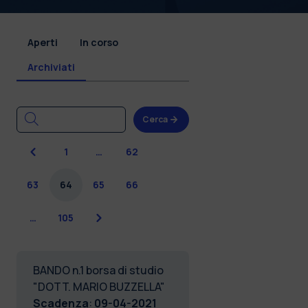
Aperti
In corso
Archiviati
Cerca
Precedente
1
…
62
63
64
65
66
Successiva
…
105
BANDO n.1 borsa di studio
"DOTT. MARIO BUZZELLA"
Scadenza
:
09-04-2021