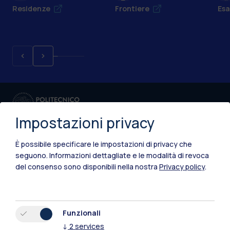
Residenze
Frontiere
Esa
Impostazioni privacy
È possibile specificare le impostazioni di privacy che
seguono.
Informazioni dettagliate e le modalità di revoca
del consenso sono disponibili nella nostra
Privacy policy
.
IT
EN
Sedi
Milano Leonardo
Funzionali
↓
2
services
Milano Bovisa