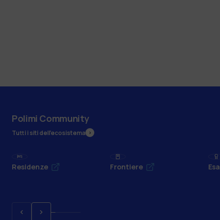
Polimi Community
Tutti i siti dell’ecosistema
Residenze
Frontiere
Esa