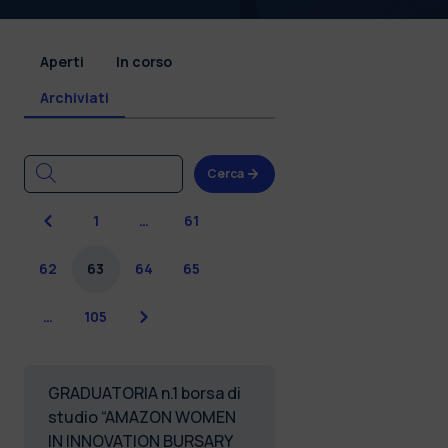
Aperti
In corso
Archiviati
Cerca
Precedente
1
…
61
62
63
64
65
Successiva
…
105
GRADUATORIA n.1 borsa di
studio “AMAZON WOMEN
IN INNOVATION BURSARY