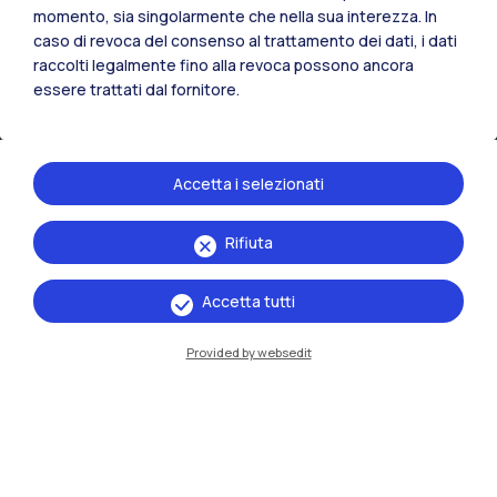
Mantova
momento, sia singolarmente che nella sua interezza. In
caso di revoca del consenso al trattamento dei dati, i dati
Piacenza
raccolti legalmente fino alla revoca possono ancora
essere trattati dal fornitore.
Xi'an
Naviga il sito
Accetta i selezionati
Risorse
Rifiuta
Contattaci
Accetta tutti
Provided by websedit