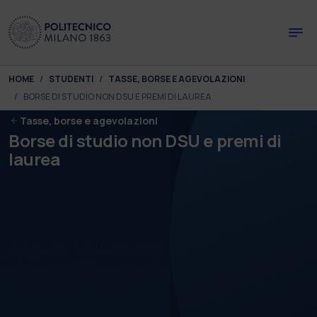
Skip to main content
Skip to page footer
You are here:
HOME
STUDENTI
TASSE, BORSE E AGEVOLAZIONI
BORSE DI STUDIO NON DSU E PREMI DI LAUREA
Tasse, borse e agevolazioni
Borse di studio non DSU e premi di
laurea