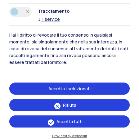
Tracciamento
Lecco
↓
1
service
Mantova
Hai il diritto di revocare il tuo consenso in qualsiasi
Piacenza
momento, sia singolarmente che nella sua interezza. In
caso di revoca del consenso al trattamento dei dati, i dati
Xi'an
raccolti legalmente fino alla revoca possono ancora
essere trattati dal fornitore.
Naviga il sito
Risorse
Accetta i selezionati
Contattaci
Rifiuta
Accetta tutti
Provided by websedit