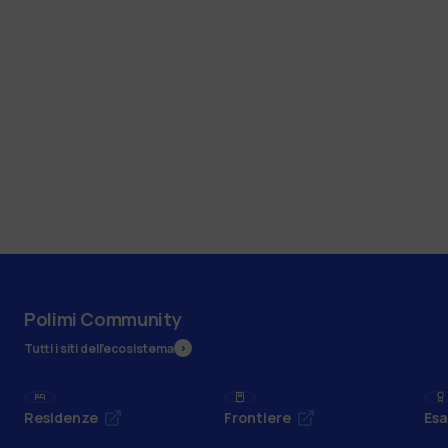
Polimi Community
Tutti i siti dell’ecosistema
Residenze
Frontiere
Esa