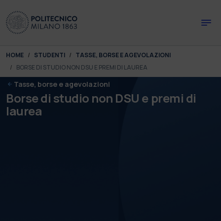
Skip to main content
Skip to page footer
You are here:
HOME
STUDENTI
TASSE, BORSE E AGEVOLAZIONI
BORSE DI STUDIO NON DSU E PREMI DI LAUREA
Tasse, borse e agevolazioni
Borse di studio non DSU e premi di
laurea