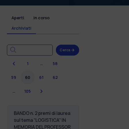
Aperti
In corso
Archiviati
Cerca
Precedente
1
…
58
59
60
61
62
Successiva
…
105
BANDO n. 2 premi di laurea
sul tema “LOGISTICA” IN
MEMORIA DEL PROFESSOR