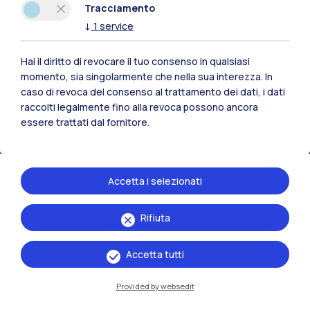
Tracciamento
Lecco
↓
1
service
Mantova
Hai il diritto di revocare il tuo consenso in qualsiasi
Piacenza
momento, sia singolarmente che nella sua interezza. In
caso di revoca del consenso al trattamento dei dati, i dati
Xi'an
raccolti legalmente fino alla revoca possono ancora
essere trattati dal fornitore.
Naviga il sito
Accetta i selezionati
Risorse
Rifiuta
Contattaci
Accetta tutti
Provided by websedit