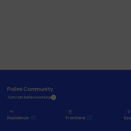
Polimi Community
Tutti i siti dell’ecosistema
Residenze
Frontiere
Esa