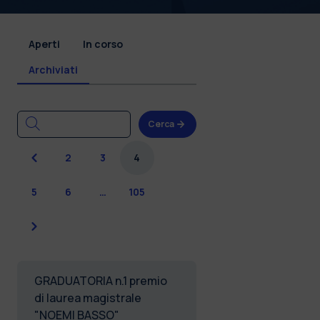
Aperti
In corso
Archiviati
Cerca
Precedente
2
3
4
5
6
…
105
Successiva
GRADUATORIA n.1 premio
di laurea magistrale
"NOEMI BASSO"