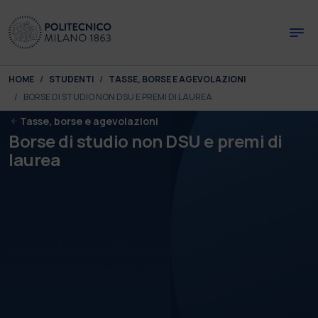
Skip to main content
Skip to page footer
You are here:
HOME
STUDENTI
TASSE, BORSE E AGEVOLAZIONI
BORSE DI STUDIO NON DSU E PREMI DI LAUREA
Tasse, borse e agevolazioni
Borse di studio non DSU e premi di
laurea