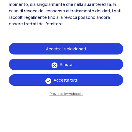
Mantova
momento, sia singolarmente che nella sua interezza. In
caso di revoca del consenso al trattamento dei dati, i dati
Piacenza
raccolti legalmente fino alla revoca possono ancora
essere trattati dal fornitore.
Xi'an
Naviga il sito
Accetta i selezionati
Risorse
Rifiuta
Contattaci
Accetta tutti
Provided by websedit