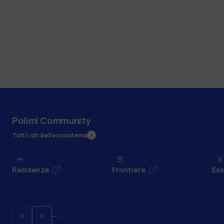
Polimi Community
Tutti i siti dell’ecosistema
Residenze
Frontiere
Esa