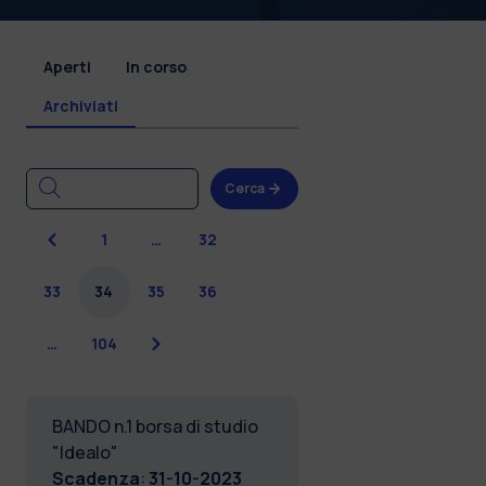
Aperti
In corso
Archiviati
Cerca
Precedente
1
…
32
33
34
35
36
Successiva
…
104
BANDO n.1 borsa di studio
"Idealo"
Scadenza
:
31-10-2023