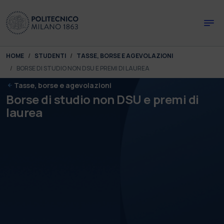
Skip to main content
Skip to page footer
You are here:
HOME
STUDENTI
TASSE, BORSE E AGEVOLAZIONI
BORSE DI STUDIO NON DSU E PREMI DI LAUREA
Tasse, borse e agevolazioni
Borse di studio non DSU e premi di
laurea