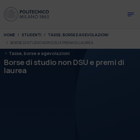
Skip to main content
Skip to page footer
You are here:
HOME
STUDENTI
TASSE, BORSE E AGEVOLAZIONI
BORSE DI STUDIO NON DSU E PREMI DI LAUREA
Tasse, borse e agevolazioni
Borse di studio non DSU e premi di
laurea