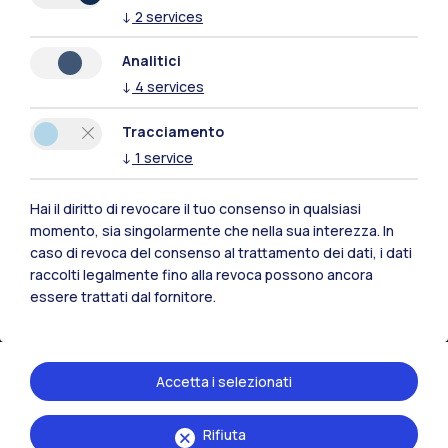
Milano Bovisa
↓
2
services
Cremona
Analitici
↓
4
services
Lecco
Tracciamento
Mantova
↓
1
service
Piacenza
Hai il diritto di revocare il tuo consenso in qualsiasi
momento, sia singolarmente che nella sua interezza. In
Xi'an
caso di revoca del consenso al trattamento dei dati, i dati
raccolti legalmente fino alla revoca possono ancora
Naviga il sito
essere trattati dal fornitore.
Risorse
Accetta i selezionati
Contattaci
Rifiuta