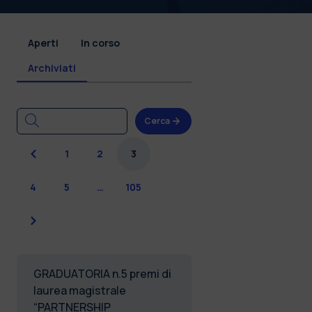
Aperti
In corso
Archiviati
Cerca
Precedente
1
2
3
4
5
…
105
Successiva
GRADUATORIA n.5 premi di
laurea magistrale
“PARTNERSHIP