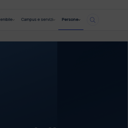
enibile
Campus e servizi
Persone