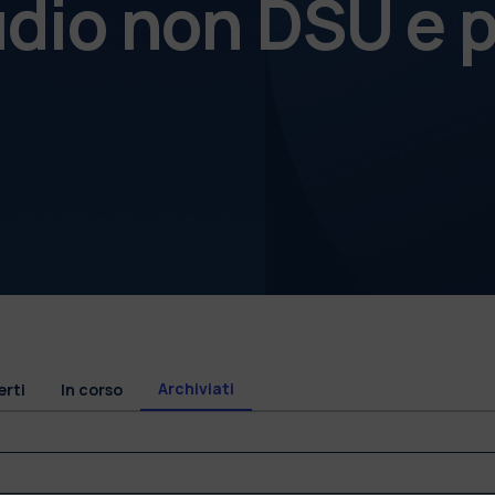
udio non DSU e p
Archiviati
erti
In corso