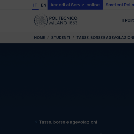
Skip to main content
Skip to page footer
Accedi ai Servizi online
Sostieni Poli
IT
EN
Il Pol
You are here:
HOME
STUDENTI
TASSE, BORSE E AGEVOLAZIONI
Tasse, borse e agevolazioni