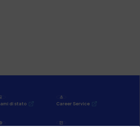
ami di stato
Career Service
port
Pok