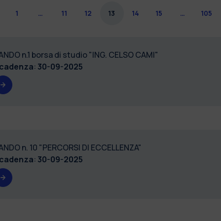
ecedente
1
…
11
12
13
14
15
…
105
ANDO n.1 borsa di studio "ING. CELSO CAMI"
cadenza
:
30-09-2025
ANDO n. 10 "PERCORSI DI ECCELLENZA"
cadenza
:
30-09-2025