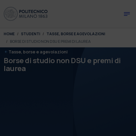
Skip to main content
Skip to page footer
You are here:
HOME
STUDENTI
TASSE, BORSE E AGEVOLAZIONI
BORSE DI STUDIO NON DSU E PREMI DI LAUREA
Tasse, borse e agevolazioni
Borse di studio non DSU e premi di
laurea