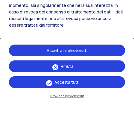
Tutti i siti dell’ecosistema
momento, sia singolarmente che nella sua interezza. In
caso di revoca del consenso al trattamento dei dati, i dati
raccolti legalmente fino alla revoca possono ancora
Residenze
Frontiere
Esa
essere trattati dal fornitore.
Accetta i selezionati
Rifiuta
Accetta tutti
Provided by websedit
IT
EN
Sedi