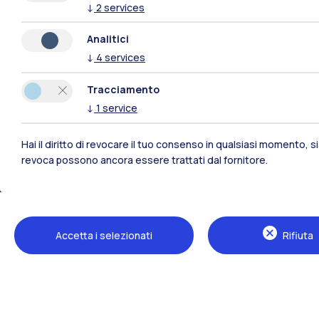
↓
2
services
Analitici
↓
4
services
Tracciamento
↓
1
service
Hai il diritto di revocare il tuo consenso in qualsiasi momento, 
revoca possono ancora essere trattati dal fornitore.
Polimi Community
Tutti i siti dell’ecosistema
Accetta i selezionati
Rifiuta