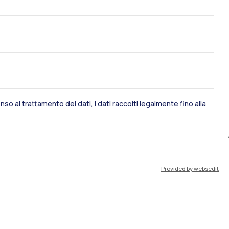
so al trattamento dei dati, i dati raccolti legalmente fino alla
ami di stato
Career Service
Provided by websedit
port
Pok