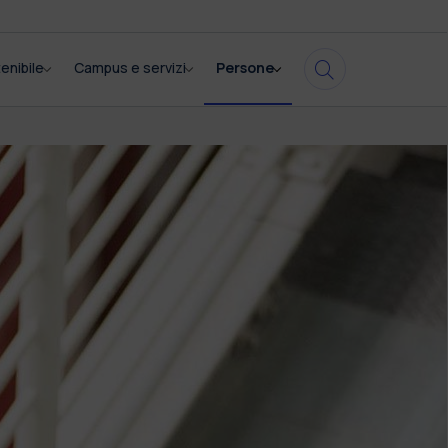
enibile
Campus e servizi
Persone