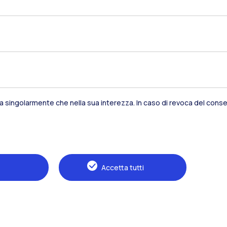
sia singolarmente che nella sua interezza. In caso di revoca del consen
Residenze
Frontiere
Es
Accetta tutti
Alumni
Webeep
S