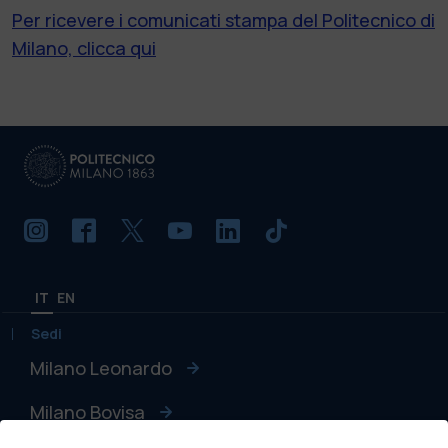
Per ricevere i comunicati stampa del Politecnico di
Milano, clicca qui
IT
EN
Sedi
Milano Leonardo
Milano Bovisa