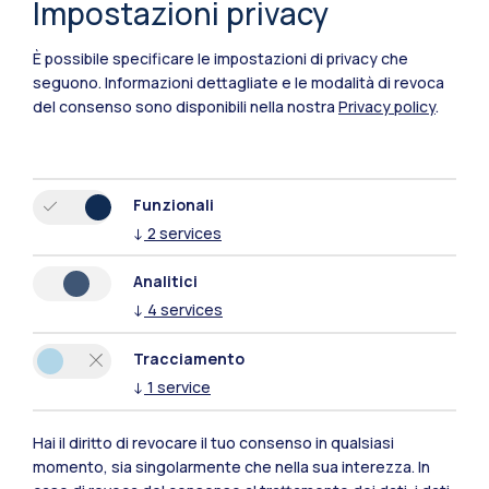
Impostazioni privacy
Cremona
Lecco
È possibile specificare le impostazioni di privacy che
seguono.
Informazioni dettagliate e le modalità di revoca
Mantova
del consenso sono disponibili nella nostra
Privacy policy
.
Piacenza
Xi'an
Funzionali
↓
2
services
Naviga il sito
Analitici
↓
4
services
Risorse
Tracciamento
Contattaci
↓
1
service
Hai il diritto di revocare il tuo consenso in qualsiasi
momento, sia singolarmente che nella sua interezza. In