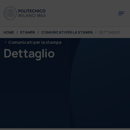
Skip to main content
Skip to page footer
You are here:
HOME
STAMPA
COMUNICATI PER LA STAMPA
DETTAGLIO
Comunicati per la stampa
Dettaglio