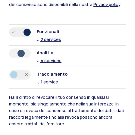
Mantova
del consenso sono disponibili nella nostra
Privacy policy
.
Piacenza
Xi'an
Funzionali
↓
2
services
Naviga il sito
Analitici
↓
4
services
Risorse
Tracciamento
Contattaci
↓
1
service
Hai il diritto di revocare il tuo consenso in qualsiasi
momento, sia singolarmente che nella sua interezza. In
caso di revoca del consenso al trattamento dei dati, i dati
raccolti legalmente fino alla revoca possono ancora
essere trattati dal fornitore.