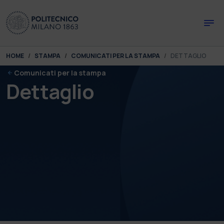
Skip to main content
Skip to page footer
You are here:
HOME
STAMPA
COMUNICATI PER LA STAMPA
DETTAGLIO
Comunicati per la stampa
Dettaglio