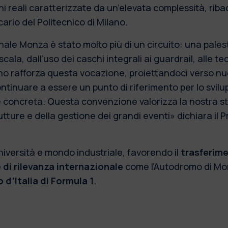
ni reali caratterizzate da un’elevata complessità, riba
cario del Politecnico di Milano.
onale Monza è stato molto più di un circuito: una pales
scala, dall’uso dei caschi integrali ai guardrail, alle t
ano rafforza questa vocazione, proiettandoci verso nuo
tinuare a essere un punto di riferimento per lo svil
concreta. Questa convenzione valorizza la nostra stori
utture e della gestione dei grandi eventi» dichiara il
università e mondo industriale, favorendo il
trasferime
di rilevanza internazionale
come l’Autodromo di Monz
 d’Italia di Formula 1
.