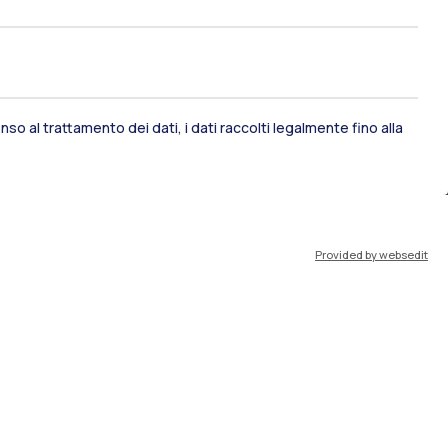
Lavora con noi
Cerca aule
Cerca docenti
so al trattamento dei dati, i dati raccolti legalmente fino alla
Cerca insegnamenti
Orario lezioni
Appelli di esame
Disabilità e Neurodivergenze
Provided by websedit
Intranet
Mappe dei campus
Brand identity
Social media