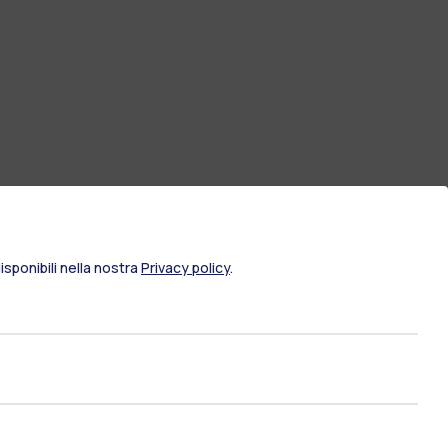
sponibili nella nostra
Privacy policy
.
IT
EN
Risorse
WeBeep