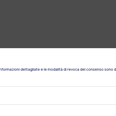
Informazioni dettagliate e le modalità di revoca del consenso sono di
Naviga il sito
Il Politecnico