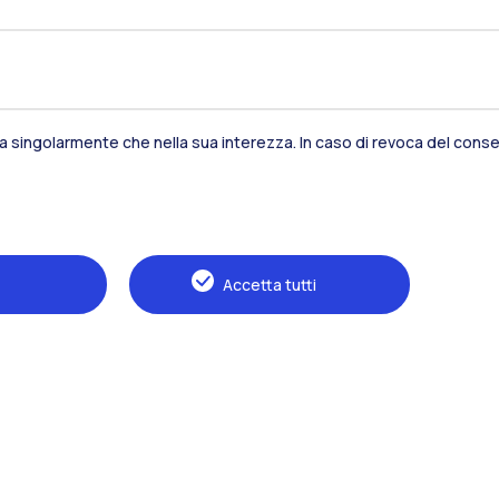
Formazione
Ricerca
Sviluppo sostenibile
sia singolarmente che nella sua interezza. In caso di revoca del consen
Campus e servizi
Futuri studenti
Studenti
Accetta tutti
Alumni
Docenti e ricercatori
Staff
Imprese
Stampa