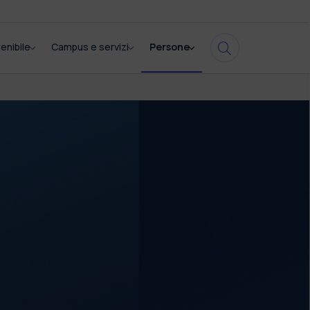
enibile
Campus e servizi
Persone