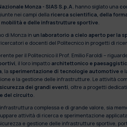
azionale Monza - SIAS S.p.A.
hanno siglato una
co
giunte nei campi della
ricerca scientifica, della for
mobilità e delle infrastrutture sportive
.
mo di Monza in
un laboratorio a cielo aperto per la 
icercatori e docenti del Politecnico in progetti di rice
te per il Politecnico il Prof. Emilio Faroldi – riguarde
portivi
, il loro impatto
architettonico e paesaggisti
a
, la
sperimentazione di tecnologie automotive
e l
ione e la gestione delle infrastrutture. Le attività 
 sicurezza dei grandi eventi
, oltre a progetti dedicat
e del circuito
.
frastruttura complessa e di grande valore, sia memor
iluppare attività di ricerca e sperimentazione applica
sicurezza e gestione delle infrastrutture sportive, po