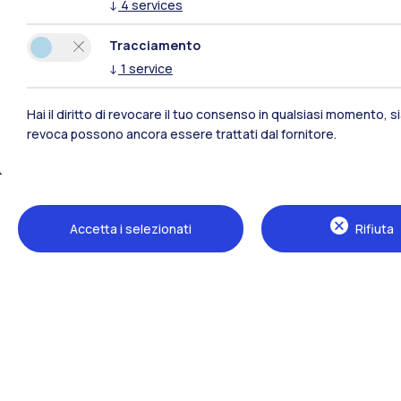
↓
4
services
Milano Bovisa
Tracciamento
↓
1
service
Cremona
Lecco
Hai il diritto di revocare il tuo consenso in qualsiasi momento, 
revoca possono ancora essere trattati dal fornitore.
Mantova
Piacenza
Xi'an
Accetta i selezionati
Rifiuta