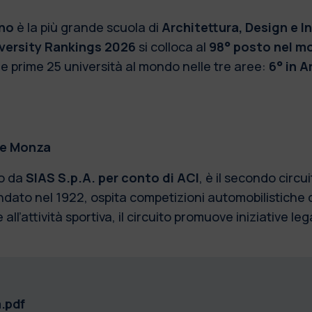
ano
è la più grande scuola di
Architettura, Design e In
versity Rankings 2026
si colloca al
98° posto nel m
le prime 25 università al mondo nelle tre aree:
6° in A
le Monza
to da
SIAS S.p.A. per conto di ACI
, è il secondo circ
ato nel 1922, ospita competizioni automobilistiche di
e all’attività sportiva, il circuito promuove iniziative 
.pdf