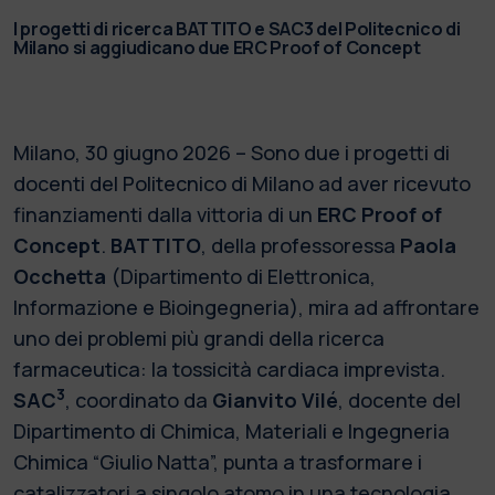
I progetti di ricerca BATTITO e SAC3 del Politecnico di
Milano si aggiudicano due ERC Proof of Concept
Milano, 30 giugno 2026 – Sono due i progetti di
docenti del Politecnico di Milano ad aver ricevuto
finanziamenti dalla vittoria di un
ERC Proof of
Concept
.
BATTITO
, della professoressa
Paola
Occhetta
(Dipartimento di Elettronica,
Informazione e Bioingegneria), mira ad affrontare
uno dei problemi più grandi della ricerca
farmaceutica: la tossicità cardiaca imprevista.
3
SAC
, coordinato da
Gianvito Vilé
, docente del
Dipartimento di Chimica, Materiali e Ingegneria
Chimica “Giulio Natta”, punta a trasformare i
catalizzatori a singolo atomo in una tecnologia