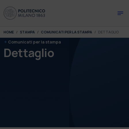
Skip to main content
Skip to page footer
You are here:
HOME
STAMPA
COMUNICATI PER LA STAMPA
DETTAGLIO
Comunicati per la stampa
Dettaglio