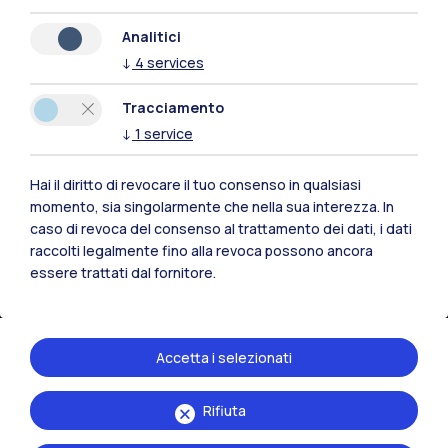
Naviga il sito
Analitici
↓
4
services
Risorse
Tracciamento
Contattaci
↓
1
service
Hai il diritto di revocare il tuo consenso in qualsiasi
momento, sia singolarmente che nella sua interezza. In
caso di revoca del consenso al trattamento dei dati, i dati
raccolti legalmente fino alla revoca possono ancora
essere trattati dal fornitore.
Accetta i selezionati
Rifiuta
Politecnico di Milano, Piazza Leonardo da Vinci 32, 20133 Milano | P.IVA