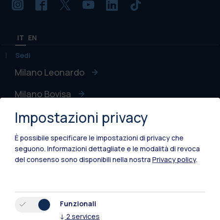
IT
EN
Sedi
Milano Leonardo
Milano Bovisa
Impostazioni privacy
Cremona
Lecco
È possibile specificare le impostazioni di privacy che
seguono.
Informazioni dettagliate e le modalità di revoca
Mantova
del consenso sono disponibili nella nostra
Privacy policy
.
Piacenza
Xi'an
Funzionali
↓
2
services