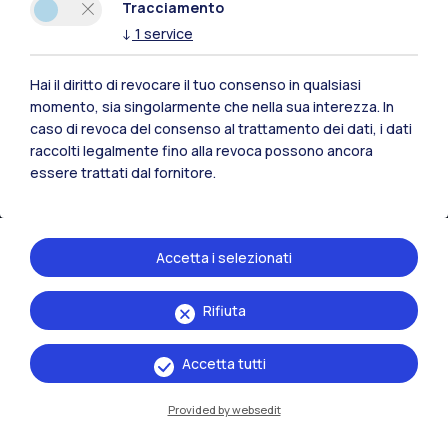
Tracciamento
↓
1
service
Naviga il sito
Hai il diritto di revocare il tuo consenso in qualsiasi
Risorse
momento, sia singolarmente che nella sua interezza. In
caso di revoca del consenso al trattamento dei dati, i dati
Contattaci
raccolti legalmente fino alla revoca possono ancora
essere trattati dal fornitore.
Accetta i selezionati
Rifiuta
Accetta tutti
Provided by websedit