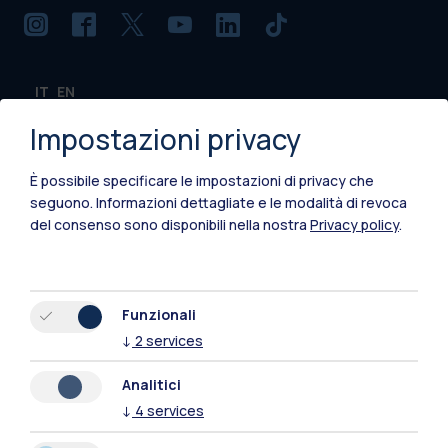
IT
EN
Sedi
Impostazioni privacy
Milano Leonardo
È possibile specificare le impostazioni di privacy che
seguono.
Informazioni dettagliate e le modalità di revoca
Milano Bovisa
del consenso sono disponibili nella nostra
Privacy policy
.
Cremona
Lecco
Funzionali
Mantova
↓
2
services
Piacenza
Analitici
↓
4
services
Xi'an