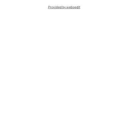
Cremona
Provided by websedit
Lecco
Mantova
Piacenza
Xi'an
Naviga il sito
Risorse
Contattaci