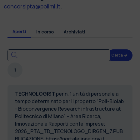
concorsipta@polimi.it
.
Aperti
In corso
Archiviati
Cerca
1
TECHNOLOGIST
per n. 1 unità di personale a
tempo determinato per il progetto “Poli-Biolab
- Bioconvergence Research infrastructure at
Politecnico di Milano” – Area Ricerca,
Innovazione e Rapporti con le Imprese;
2026_PTA_TD_TECNOLOGO_DIRGEN_7.PUB
BLICAZIONE:
https://portale.inpa.gov.it
.