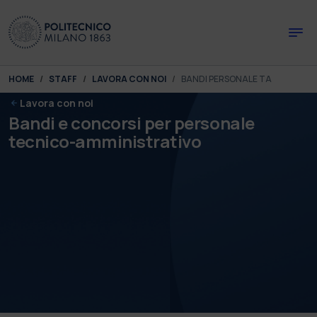
Skip to main content
Skip to page footer
You are here:
HOME
STAFF
LAVORA CON NOI
BANDI PERSONALE TA
Lavora con noi
Bandi e concorsi per personale
tecnico-amministrativo