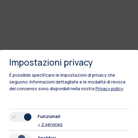
Impostazioni privacy
È possibile specificare le impostazioni di privacy che
seguono.
Informazioni dettagliate e le modalità di revoca
del consenso sono disponibili nella nostra
Privacy policy
.
Polimi Community
Tutti i siti dell’ecosistema
Funzionali
↓
2
services
Residenze
Frontiere
Esa
Analitici