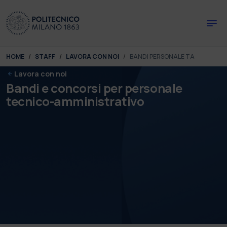
Skip to main content
Skip to page footer
You are here:
HOME
STAFF
LAVORA CON NOI
BANDI PERSONALE TA
Lavora con noi
Bandi e concorsi per personale
tecnico-amministrativo