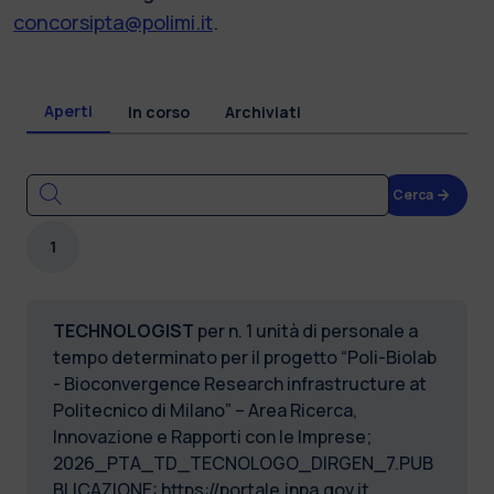
concorsipta@polimi.it
.
Aperti
In corso
Archiviati
Cerca
1
TECHNOLOGIST
per n. 1 unità di personale a
tempo determinato per il progetto “Poli-Biolab
- Bioconvergence Research infrastructure at
Politecnico di Milano” – Area Ricerca,
Innovazione e Rapporti con le Imprese;
2026_PTA_TD_TECNOLOGO_DIRGEN_7.PUB
BLICAZIONE:
https://portale.inpa.gov.it
.