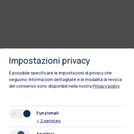
Impostazioni privacy
È possibile specificare le impostazioni di privacy che
seguono.
Informazioni dettagliate e le modalità di revoca
del consenso sono disponibili nella nostra
Privacy policy
.
Polimi Community
Tutti i siti dell’ecosistema
Funzionali
↓
2
services
Residenze
Frontiere
Esa
Analitici