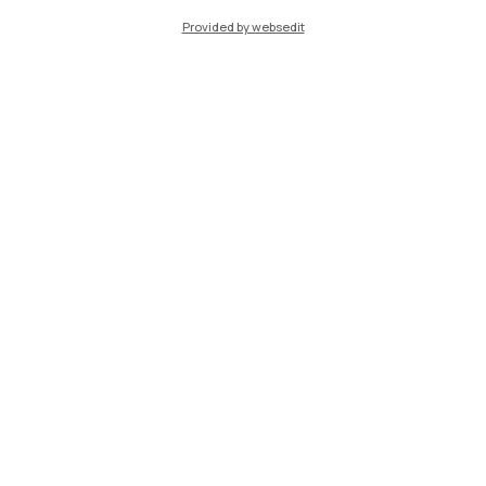
Cremona
Provided by websedit
Lecco
Mantova
Piacenza
Xi'an
Naviga il sito
Risorse
Contattaci