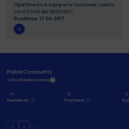
Dipartimento di Ingegneria Gestionale, indetta
con D.D.1465 del 28/03/2017.
Scadenza
:
17-04-2017
Polimi Community
Tutti i siti dell’ecosistema
Residenze
Frontiere
Esa