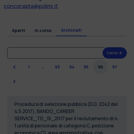
concorsipta@polimi.it
.
Archiviati
Aperti
In corso
Cerca
Precedente
1
…
93
94
95
96
97
Successiva
Procedura di selezione pubblica (D.D. 2242 del
4.5.2017), BANDO_CAREER
SERVICE_TD_15_2017 per il reclutamento di n.
1 unità di personale di categoria C, posizione
economica C1, area amministrativa, con