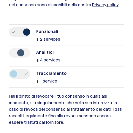
Mantova
del consenso sono disponibili nella nostra
Privacy policy
.
Piacenza
Xi'an
Funzionali
↓
2
services
Naviga il sito
Analitici
↓
4
services
Risorse
Tracciamento
Contattaci
↓
1
service
Hai il diritto di revocare il tuo consenso in qualsiasi
momento, sia singolarmente che nella sua interezza. In
caso di revoca del consenso al trattamento dei dati, i dati
raccolti legalmente fino alla revoca possono ancora
essere trattati dal fornitore.