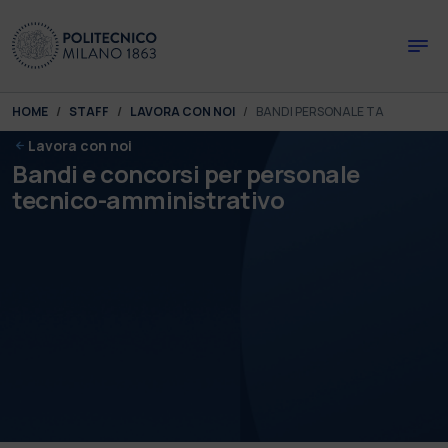
Skip to main content
Skip to page footer
You are here:
HOME
STAFF
LAVORA CON NOI
BANDI PERSONALE TA
Lavora con noi
Bandi e concorsi per personale
tecnico-amministrativo