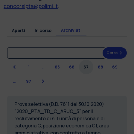
concorsipta@polimi.it
.
Archiviati
Aperti
In corso
Cerca
Precedente
1
…
65
66
67
68
69
Successiva
…
97
Prova selettiva (D.D. 7611 del 30.10.2020)
"2020_PTA_TD_C_ARUO_3" per il
reclutamento di n. 1 unità di personale di
categoria C, posizione economica C1, area
amministrativa, con contratto a tempo