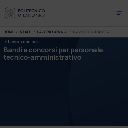
Skip to main content
Skip to page footer
You are here:
HOME
STAFF
LAVORA CON NOI
BANDI PERSONALE TA
Lavora con noi
Bandi e concorsi per personale
tecnico-amministrativo