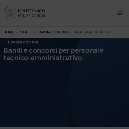
Skip to main content
Skip to page footer
You are here:
HOME
STAFF
LAVORA CON NOI
BANDI PERSONALE TA
Lavora con noi
Bandi e concorsi per personale
tecnico-amministrativo