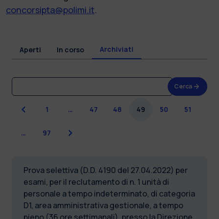
concorsipta@polimi.it
.
Archiviati
Aperti
In corso
Cerca
Precedente
1
…
47
48
49
50
51
Successiva
…
97
Prova selettiva (D.D. 4190 del 27.04.2022) per
esami, per il reclutamento di n. 1 unità di
personale a tempo indeterminato, di categoria
D1, area amministrativa gestionale, a tempo
pieno (36 ore settimanali), presso la Direzione