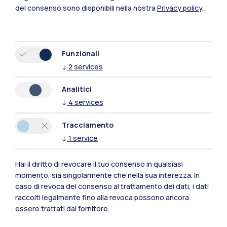
Mantova
del consenso sono disponibili nella nostra
Privacy policy
.
Piacenza
Xi'an
Funzionali
↓
2
services
Naviga il sito
Analitici
↓
4
services
Risorse
Tracciamento
Contattaci
↓
1
service
Hai il diritto di revocare il tuo consenso in qualsiasi
momento, sia singolarmente che nella sua interezza. In
caso di revoca del consenso al trattamento dei dati, i dati
raccolti legalmente fino alla revoca possono ancora
essere trattati dal fornitore.