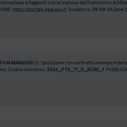
 Innovazione e Rapporti con le Imprese del Politecnico di Mi
IONE:
https://portale.inpa.gov.it
. Scadenza:
29-02-24 (ore 1
ATION MANAGER
(n. 1 posizione con contratto a tempo indet
ano, Codice concorso:
2024_PTA_TI_D_ACRE_1
. PUBBLIC