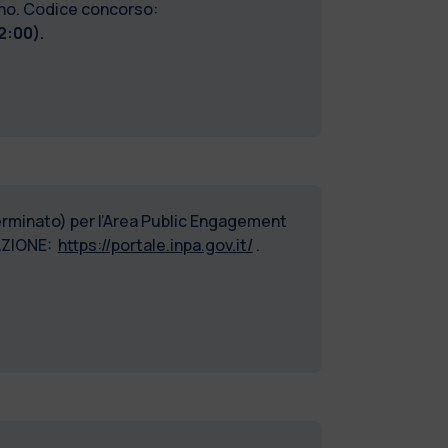
lano. Codice concorso:
2:00).
erminato) per l’Area Public Engagement
AZIONE:
https://portale.inpa.gov.it/
.