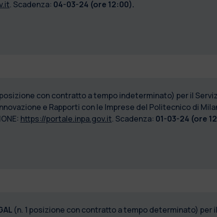
.it
. Scadenza:
04-03-24 (ore 12:00).
1 posizione con contratto a tempo indeterminato) per il Serviz
 Innovazione e Rapporti con le Imprese del Politecnico di Mi
IONE:
https://portale.inpa.gov.it
. Scadenza:
01-03-24 (ore 12
GAL
(n. 1 posizione con contratto a tempo determinato) per il