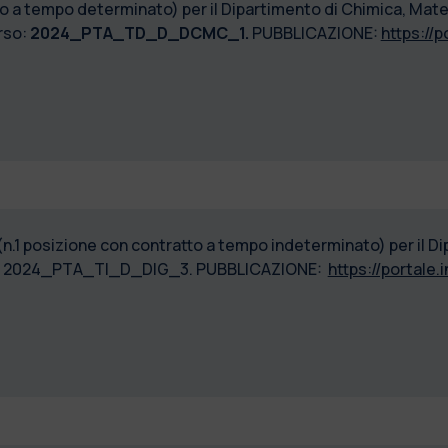
to a tempo determinato) per il Dipartimento di Chimica, Mater
rso:
2024_PTA_TD_D_DCMC_1.
PUBBLICAZIONE:
https://p
(n.1 posizione con contratto a tempo indeterminato) per il D
rso: 2024_PTA_TI_D_DIG_3. PUBBLICAZIONE:
https://portale.i