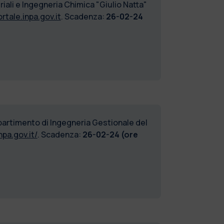
iali e Ingegneria Chimica "Giulio Natta"
ortale.inpa.gov.it
. Scadenza:
26-02-24
ipartimento di Ingegneria Gestionale del
npa.gov.it/
. Scadenza:
26-02-24 (ore