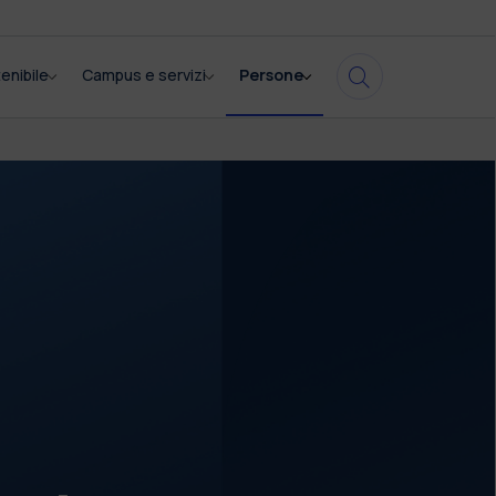
enibile
Campus e servizi
Persone