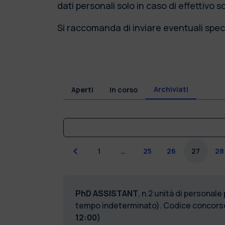
dati personali solo in caso di effettivo 
Si raccomanda di inviare eventuali speci
Archiviati
Aperti
In corso
Precedente
1
…
25
26
27
28
PhD
ASSISTANT
, n.2 unità di personale
tempo indeterminato). Codice concors
12:00)