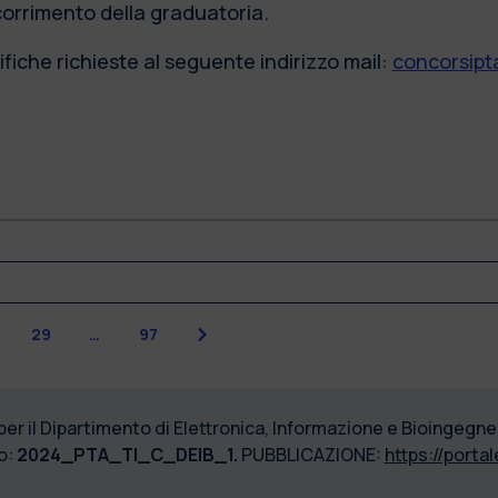
scorrimento della graduatoria.
fiche richieste al seguente indirizzo mail:
concorsipta
Successiva
29
…
97
 per il Dipartimento di Elettronica, Informazione e Bioingegne
o:
2024_PTA_TI_C_DEIB_1.
PUBBLICAZIONE:
https://portal