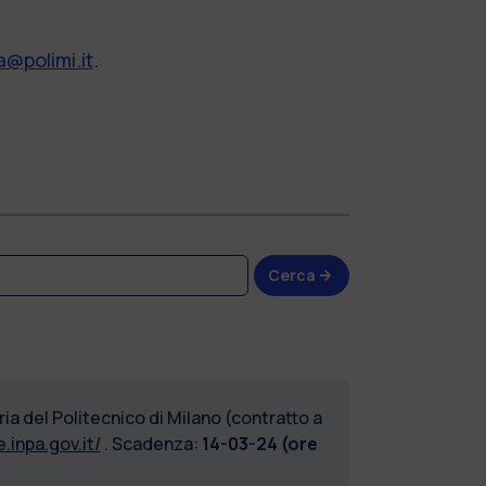
@polimi.it
.
Cerca
ria del Politecnico di Milano
(contratto a
e.inpa.gov.it/
. Scadenza:
14-03-24 (ore