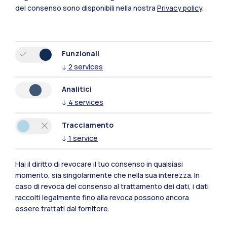
Mantova
del consenso sono disponibili nella nostra
Privacy policy
.
Piacenza
Xi'an
Funzionali
↓
2
services
Naviga il sito
Analitici
↓
4
services
Risorse
Tracciamento
Contattaci
↓
1
service
Hai il diritto di revocare il tuo consenso in qualsiasi
momento, sia singolarmente che nella sua interezza. In
caso di revoca del consenso al trattamento dei dati, i dati
raccolti legalmente fino alla revoca possono ancora
essere trattati dal fornitore.