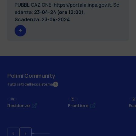
PUBBLICAZIONE:
https://portale.inpa.gov.it
. Sc
adenza:
23-04-24 (ore 12:00).
Scadenza
:
23-04-2024
Polimi Community
Tutti i siti dell’ecosistema
Residenze
Frontiere
Esa