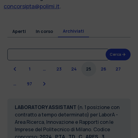
concorsipta@polimi.it
.
Archiviati
Aperti
In corso
Cerca
Precedente
1
…
23
24
25
26
27
Successiva
…
97
LABORATORY ASSISTANT
(n. 1 posizione con
contratto a tempo determinato) per LaborA -
Area Ricerca, Innovazione e Rapporti con le
Imprese del Politecnico di Milano. Codice
concorso:
2024_PTA_TD_C_ARES_3.