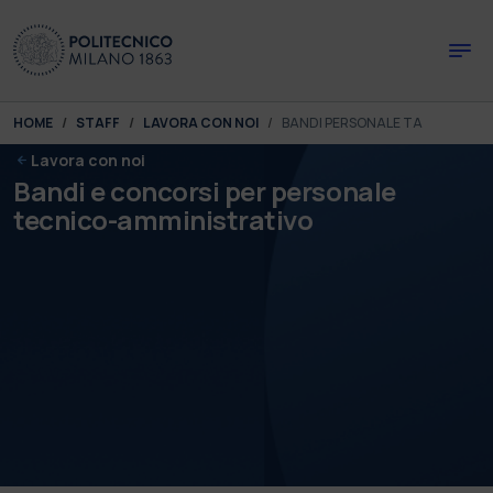
Skip to main content
Skip to page footer
You are here:
HOME
STAFF
LAVORA CON NOI
BANDI PERSONALE TA
Lavora con noi
Bandi e concorsi per personale
tecnico-amministrativo