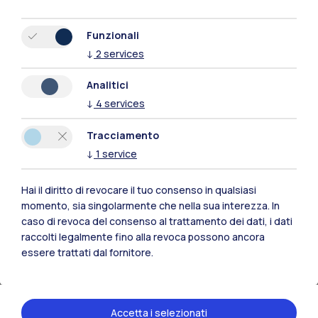
Funzionali
↓
2
services
In Europa
Analitici
↓
4
services
Numero di progetti finanziati: 420
Tasso di successo: 17,8%
Tracciamento
Entrate da UE: oltre 194 milioni di euro
↓
1
service
Nell’ambito del Sottoprogramma ERC, sono
stati vinti 44 Grant
Hai il diritto di revocare il tuo consenso in qualsiasi
momento, sia singolarmente che nella sua interezza. In
(Aggiornamento: marzo 2026)
caso di revoca del consenso al trattamento dei dati, i dati
raccolti legalmente fino alla revoca possono ancora
essere trattati dal fornitore.
Il Politecnico di Milano porta avanti anche attività
di ricerca con
numerosi enti pubblici e privati
.
Accetta i selezionati