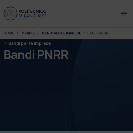
Skip to main content
Skip to page footer
You are here:
HOME
IMPRESE
BANDI PER LE IMPRESE
BANDI PNRR
Bandi per le imprese
Bandi PNRR