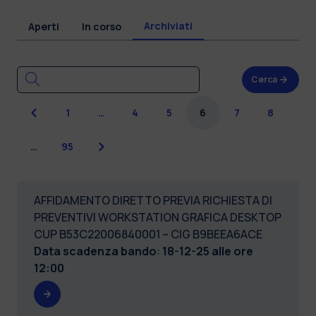
Archiviati
Aperti
In corso
Cerca
Precedente
1
…
4
5
6
7
8
Successiva
…
95
AFFIDAMENTO DIRETTO PREVIA RICHIESTA DI
PREVENTIVI WORKSTATION GRAFICA DESKTOP
CUP B53C22006840001 – CIG B9BEEA6ACE
Data scadenza bando
:
18-12-25 alle ore
12:00