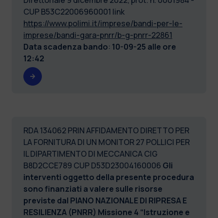
CUP B53C22006960001 link
https://www.polimi.it/imprese/bandi-per-le-
imprese/bandi-gara-pnrr/b-g-pnrr-22861
Data scadenza bando
:
10-09-25 alle ore
12:42
RDA 134062 PRIN AFFIDAMENTO DIRETTO PER
LA FORNITURA DI UN MONITOR 27 POLLICI PER
IL DIPARTIMENTO DI MECCANICA CIG
B8D2CCE789 CUP D53D23004160006
Gli
interventi oggetto della presente procedura
sono finanziati a valere sulle risorse
previste dal PIANO NAZIONALE DI RIPRESA E
RESILIENZA (PNRR) Missione 4 “Istruzione e