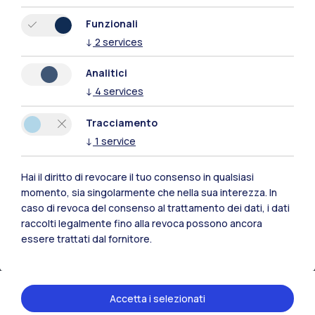
Funzionali
Piacenza
↓
2
services
Xi'an
Analitici
↓
4
services
Naviga il sito
Tracciamento
Risorse
↓
1
service
Contattaci
Hai il diritto di revocare il tuo consenso in qualsiasi
momento, sia singolarmente che nella sua interezza. In
caso di revoca del consenso al trattamento dei dati, i dati
raccolti legalmente fino alla revoca possono ancora
essere trattati dal fornitore.
Accetta i selezionati