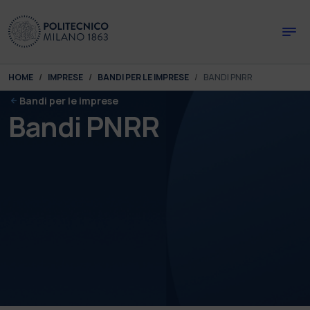
Skip to main content
Skip to page footer
You are here:
HOME
IMPRESE
BANDI PER LE IMPRESE
BANDI PNRR
Bandi per le imprese
Bandi PNRR