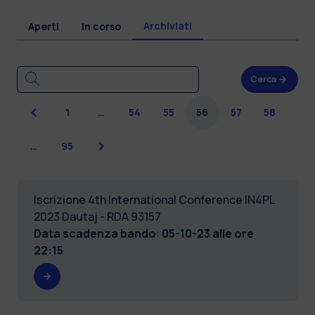
Archiviati
Aperti
In corso
Cerca
Precedente
1
…
54
55
56
57
58
Successiva
…
95
Iscrizione 4th International Conference IN4PL
2023 Dautaj - RDA 93157
Data scadenza bando
:
05-10-23 alle ore
22:15