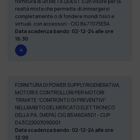
fornitura di un META QUEST 3,un visore per la
realtà mista che permette di immergersi
completamente o di fondere mondi fisici e
virtuali, con accessori - CIG B477075E5A
Data scadenza bando
:
02-12-24 alle ore
16:30
FORNITURA DI POWER SUPPLY RIGENERATIVA,
MOTORI E CONTROLLORI PER MOTORI
TRAMITE “CONFRONTO DI PREVENTIVI”
NELL’AMBITO DEL MERCATO ELETTRONICO
DELLA P.A. (MEPA) CIG B51A6DA5D1 - CUP
D43C22003090001
Data scadenza bando
:
02-12-24 alle ore
12:00