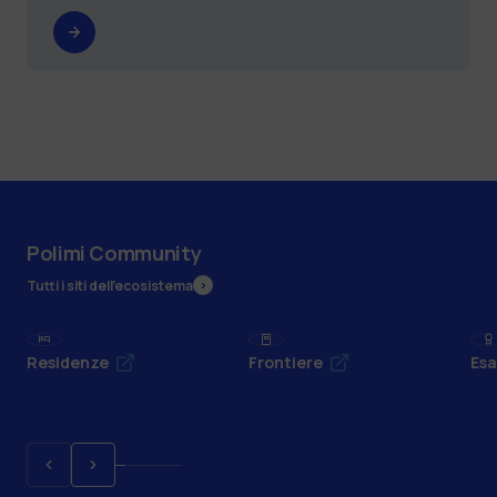
Polimi Community
Tutti i siti dell’ecosistema
Residenze
Frontiere
Esa