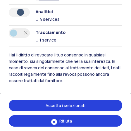
IT
EN
Analitici
Sedi
↓
4
services
Milano Leonardo
Tracciamento
Milano Bovisa
↓
1
service
Cremona
Hai il diritto di revocare il tuo consenso in qualsiasi
momento, sia singolarmente che nella sua interezza. In
Lecco
caso di revoca del consenso al trattamento dei dati, i dati
raccolti legalmente fino alla revoca possono ancora
Mantova
essere trattati dal fornitore.
Piacenza
Xi'an
Accetta i selezionati
Naviga il sito
Rifiuta