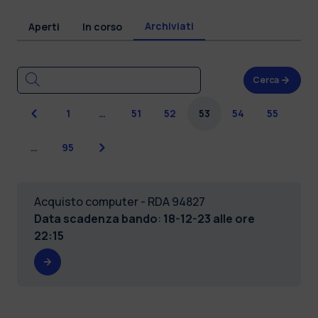
Archiviati
Aperti
In corso
Cerca
Precedente
1
…
51
52
53
54
55
Successiva
…
95
Acquisto computer - RDA 94827
Data scadenza bando
:
18-12-23 alle ore
22:15