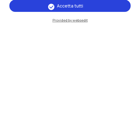
Risorse
Accetta tutti
Provided by websedit
Contattaci
Politecnico di Milano, Piazza Leonardo da Vinci 32, 20133 Milano | P.IVA
04376620151 - C.F. 80057930150
Accessibilità
Privacy Policy
Amministrazione Trasparente