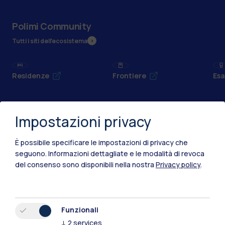
Polimi Community
Tutti i siti dell’ecosistema
Residenze
Frontiere
Esa
Impostazioni privacy
È possibile specificare le impostazioni di privacy che
seguono.
Informazioni dettagliate e le modalità di revoca
del consenso sono disponibili nella nostra
Privacy policy
.
Funzionali
↓
2
services