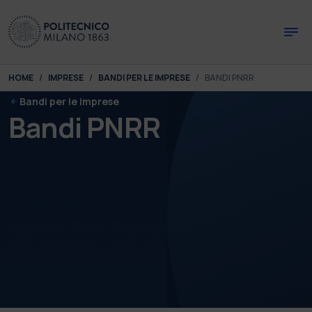
Skip to main content
Skip to page footer
You are here:
HOME
IMPRESE
BANDI PER LE IMPRESE
BANDI PNRR
Bandi per le imprese
Bandi PNRR