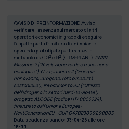
AVVISO DI PREINFORMAZIONE
Avviso
verificare l’assenza sul mercato di altri
operatori economici in grado di eseguire
l’appalto per la fornitura di un impianto
operando prototipale per la sintesi di
2
2
metanolo da CO
e H
(CTM-PLANT)
PNRR
Missione 2 (“Rivoluzione verde e transizione
ecologica”), Componente 2 (“Energia
rinnovabile, idrogeno, rete e mobilità
sostenibile”), Investimento 3.2 (“Utilizzo
dell’idrogeno in settori hard-to-abate”),
progetto
ALCODE
(codice HTA0000024),
finanziato dall’Unione Europea-
NextGenerationEU - CUP
C47B23000200005
Data scadenza bando
:
03-04-25 alle ore
16:00