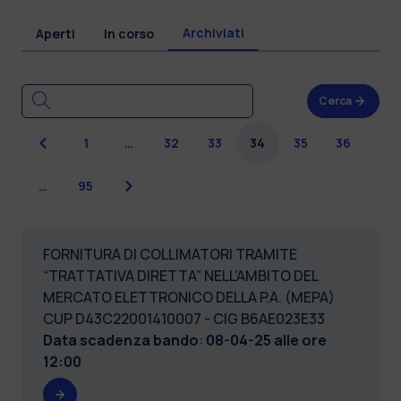
Archiviati
Aperti
In corso
Cerca
Precedente
1
…
32
33
34
35
36
Successiva
…
95
FORNITURA DI COLLIMATORI TRAMITE
“TRATTATIVA DIRETTA” NELL’AMBITO DEL
MERCATO ELETTRONICO DELLA P.A. (MEPA)
CUP D43C22001410007 - CIG B6AE023E33
Data scadenza bando
:
08-04-25 alle ore
12:00