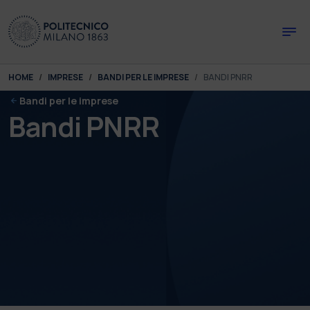
Skip to main content
Skip to page footer
You are here:
HOME
IMPRESE
BANDI PER LE IMPRESE
BANDI PNRR
Bandi per le imprese
Bandi PNRR