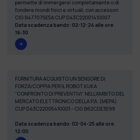
permette di immergersi completamente o di
fondere mondi fisici e virtuali, con accessori
CIG B477075E5A CUP D43C22001410007
Data scadenza bando
:
02-12-24 alle ore
16:30
FORNITURA ACQUISTO UN SENSORE DI
FORZA/COPPIA PER IL ROBOT KUKA
“CONFRONTO DI PREVENTIVI” NELL’AMBITO DEL
MERCATO ELETTRONICO DELLA P.A. (MEPA).
CUP D43C22005410001 - CIG B62CDE3E99
Data scadenza bando
:
02-04-25 alle ore
12:00