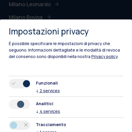
Milano Leonardo
Milano Bovisa
Impostazioni privacy
Cremona
Lecco
È possibile specificare le impostazioni di privacy che
seguono.
Informazioni dettagliate e le modalità di revoca
Mantova
del consenso sono disponibili nella nostra
Privacy policy
.
Piacenza
Xi'an
Funzionali
↓
2
services
Naviga il sito
Analitici
↓
4
services
Risorse
Tracciamento
Contattaci