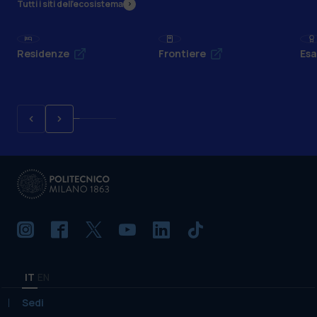
Tutti i siti dell’ecosistema
Residenze
Frontiere
Esa
IT
EN
Sedi