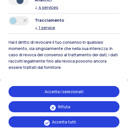
↓
4
services
Risorse
Tracciamento
Contattaci
↓
1
service
Hai il diritto di revocare il tuo consenso in qualsiasi
momento, sia singolarmente che nella sua interezza. In
caso di revoca del consenso al trattamento dei dati, i dati
raccolti legalmente fino alla revoca possono ancora
essere trattati dal fornitore.
Accetta i selezionati
Rifiuta
Politecnico di Milano, Piazza Leonardo da Vinci 32, 20133 Milano | P.IVA
04376620151 - C.F. 80057930150
Accetta tutti