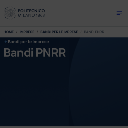
Skip to main content
Skip to page footer
You are here:
HOME
IMPRESE
BANDI PER LE IMPRESE
BANDI PNRR
Bandi per le imprese
Bandi PNRR