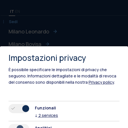
IT
EN
Sedi
Milano Leonardo
Milano Bovisa
Impostazioni privacy
Cremona
Lecco
È possibile specificare le impostazioni di privacy che
seguono.
Informazioni dettagliate e le modalità di revoca
Mantova
del consenso sono disponibili nella nostra
Privacy policy
.
Piacenza
Xi'an
Funzionali
↓
2
services
Naviga il sito
Analitici