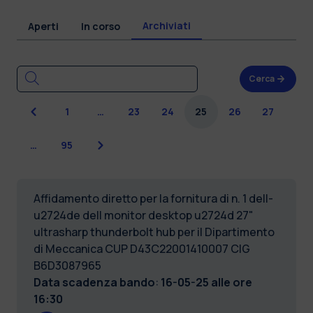
Archiviati
Aperti
In corso
Cerca
Precedente
1
…
23
24
25
26
27
Successiva
…
95
Affidamento diretto per la fornitura di n. 1 dell-
u2724de dell monitor desktop u2724d 27"
ultrasharp thunderbolt hub per il Dipartimento
di Meccanica CUP D43C22001410007 CIG
B6D3087965
Data scadenza bando
:
16-05-25 alle ore
16:30